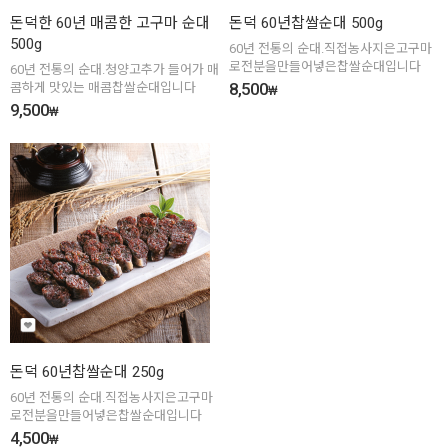
돈덕한 60년 매콤한 고구마 순대
돈덕 60년찹쌀순대 500g
500g
60년 전통의 순대.직접농사지은고구마
로전분을만들어넣은찹쌀순대입니다
60년 전통의 순대.청양고추가 들어가 매
8,500
콤하게 맛있는 매콤찹쌀순대입니다
₩
9,500
₩
돈덕 60년찹쌀순대 250g
60년 전통의 순대.직접농사지은고구마
로전분을만들어넣은찹쌀순대입니다
4,500
₩