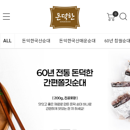
0
ALL
돈덕한국산순대
돈덕한국산매운순대
60년 찹쌀순