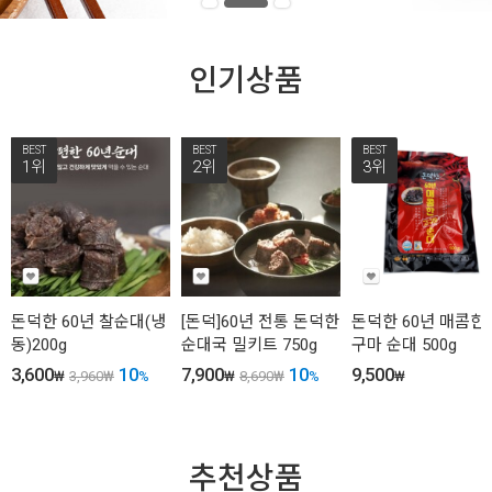
인기상품
BEST
BEST
BEST
1위
2위
3위
돈덕한 60년 찰순대(냉
[돈덕]60년 전통 돈덕한
돈덕한 60년 매콤한
동)200g
순대국 밀키트 750g
구마 순대 500g
3,600
10
7,900
10
9,500
₩
3,960
₩
%
₩
8,690
₩
%
₩
추천상품