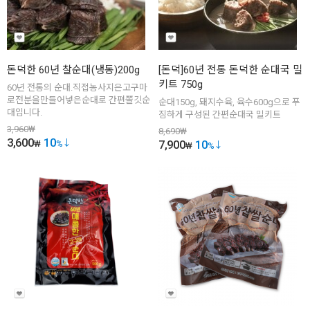
돈덕한 60년 찰순대(냉동)200g
[돈덕]60년 전통 돈덕한 순대국 밀
키트 750g
60년 전통의 순대.직접농사지은고구마
로전분을만들어넣은순대로 간편쫄깃순
순대150g, 돼지수육, 육수600g으로 푸
대입니다.
짐하게 구성된 간편순대국 밀키트
3,960
₩
8,690
₩
3,600
10
7,900
10
₩
%
₩
%